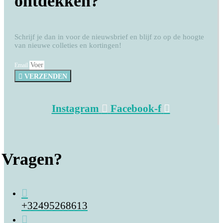
ontdekken?
Schrijf je dan in voor de nieuwsbrief en blijf zo op de hoogte
van nieuwe colleties en kortingen!
Email
VERZENDEN
Instagram
Facebook-f
Vragen?
+32495268613